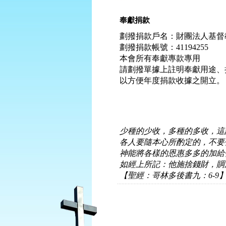
奉獻捐款
劃撥捐款戶名：財團法人基督
劃撥捐款帳號：41194255
本會所有奉獻專款專用
請劃撥單據上註明奉獻用途、捐
以方便年度捐款收據之開立。
少種的少收，多種的多收，這
各人要隨本心所酌定的，不要
神能將各樣的恩惠多多的加給
如經上所記：他施捨錢財，賙
【聖經：哥林多後書九：6-9