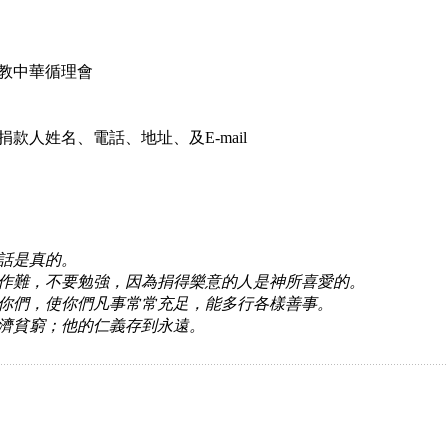
教中華循理會
款人姓名、電話、地址、及E-mail
話是真的。
作難，不要勉強，因為捐得樂意的人是神所喜愛的。
你們，使你們凡事常常充足，能多行各樣善事。
濟貧窮；他的仁義存到永遠。
】