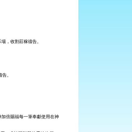
禾場，收割莊稼禱告。
禱告。
神加倍賜福每一筆奉獻使用在神