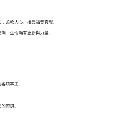
在，柔軟人心、接受福音真理。
充滿，生命滿有更新與力量。
區各項事工。
想的習慣。