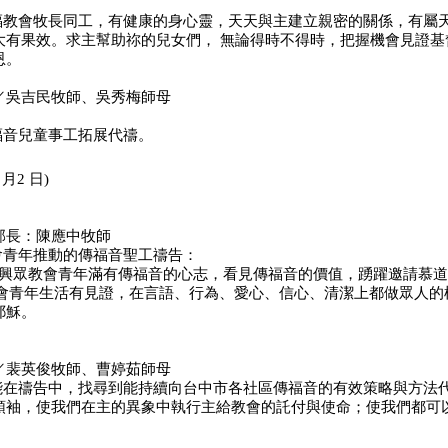
賜福教會牧長同工，有健康的身心靈，天天與主建立親密的
關係，有屬
大有果效。
求主幫助祢的兒女們， 無論得時不得時，把握機會見證基
恩。
／吳吉民牧師、吳秀梅師母
區福音兒童事工拓展代禱。
 月2 日)
部長：陳應中牧師
教會青年推動的傳福音聖工禱告：
 神復興眾教會青年滿有傳福音的心志，看見傳福音的價值，踴躍邀請慕
眾教會青年生活有見證，在言語、行為、愛心、信心、清潔
上都做眾人的
耶穌。
／裴英俊牧師、曹婷茹師母
會能在禱告中，找尋到能持續向台中市各社區傳福音的有效
策略與方法
領袖，使我
們在主的異象中執行主給教會的託付與使命；使我們都可