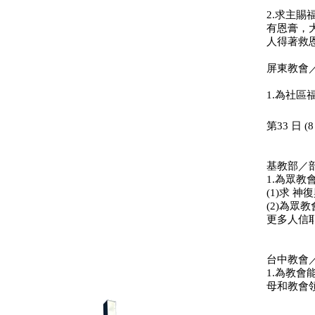
2.求主
有恩膏，
人得著救
屏東教會
1.為社
第33 日 (8
基教部／
1.為眾
(1)求
(2)為
更多人信
台中教會
1.為教
母和教會