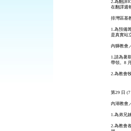
2.為翻譯
在翻譯週
排灣區基
1.為預
是真實站
內獅教會
1.請為
帶領。8 月
2.為教
第29 日 (7
內湖教會
1.為弟
2.為教