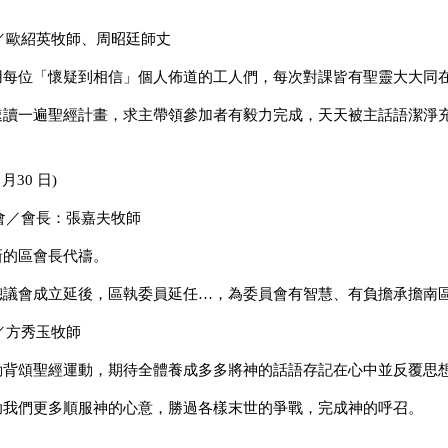
／歐紹英牧師、周昭廷師丈
使用每位「懷疑到相信」個人佈道的工人們，每次對課皆有
聖靈大大同
會速讀一遍聖經計畫，求主帶領參加者有毅力完成，天天被
主話語潔淨
 月30 日)
會／會長：張嘉夫牧師
新的區會長代禱。
時總議會成立延後，區執委員延任…，為委員會有智慧、有
負擔承擔南
／方秀玉牧師
推動背頌聖經運動，期待全體養成多多將神的話語存記在心
中並反覆思
幫助我們更多順服神的心意，勝過各樣末世的爭戰，完成神
的呼召。