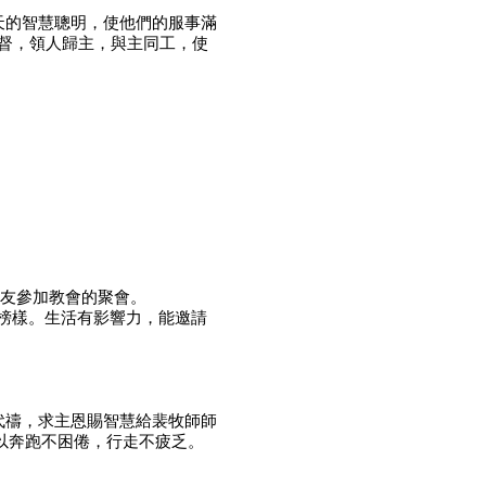
天的智慧聰明，使他們的服事滿
督，
領人歸主，與主同工，使
道友參加教會的聚會。
榜樣。生活有影響力，能邀請
代禱，求主恩賜智慧給裴牧師師
以奔跑
不困倦，行走不疲乏。