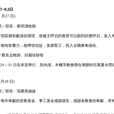
7~8.2日
7 月27 日)
部／部長：蔡明潔牧師
理會四區都有獻身的環境，使被主呼召的會眾可以順利回應
呼召，進入
牧者都有影響力，能帶領信徒，羨慕聖工，投入全職事奉禱
告。
／蔡良志牧師、邱麗珍師母
 月29～31 日在本堂舉行，與內湖、木柵等教會聯合籌辦
的兒童夏令營
 月28 日)
部／部長：張榮美姊妹
教會每年奉獻的宣教基金、事工基金感謝禱告，感謝各教會
的奉獻，求
。