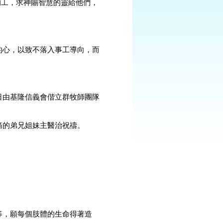
的工，求神賜智慧的靈給他們，
的心，以致不落入事工導向，而
1 日由基隆信義會偕立群牧師團隊
痛的弟兄姐妹主醫治祝禱。
等，願每個肢體的生命得著造