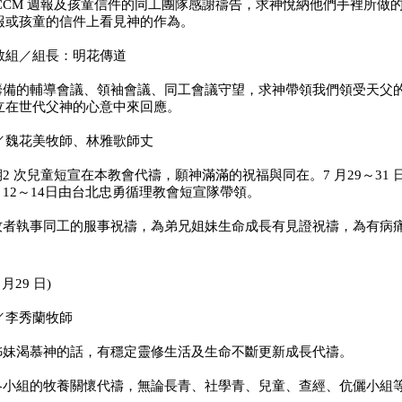
ICCM 週報及孩童信件的同工團隊感謝禱告，求神悅納他
們手裡所做
報或孩童的
信件上看見神的作為。
教組／組長：明花傳道
備籌備的輔導會議、領袖會議、同工會議守望，求神帶領我
們領受天父
立在世代父
神的心意中來回應。
／魏花美牧師、林雅歌師丈
暑期2 次兒童短宣在本教會代禱，願神滿滿的祝福與同在。
7 月29～3
12～14
日由台北忠勇循理教會短宣隊帶領。
會牧者執事同工的服事祝禱，為弟兄姐妹生命成長有見證
祝禱，為有病
 月29 日)
／李秀蘭牧師
兄姊妹渴慕神的話，有穩定靈修生活及生命不斷更新成長
代禱。
會各小組的牧養關懷代禱，無論長青、社學青、兒童、查
經、伉儷小組