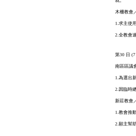
就。
木柵教會
1.求主
2.全教
第30 日 (7
南區區議
1.為選出
2.因臨
新莊教會
1.教會
2.願主