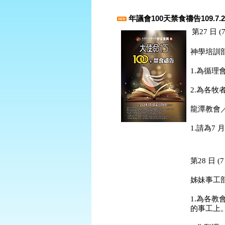
年議會100天禁食禱告109.7.2
第27 日 (
神學培訓
1.為循
2.為各
龍潭教會
1.請為7
第28 日 (7
姊妹事工
1.為各
的事工上