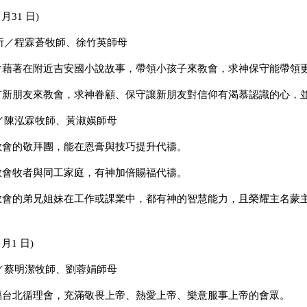
 月31 日)
所／程霖蒼牧師、徐竹英師母
教會藉著在附近吉安國小說故事，帶領小孩子來教會，求神
保守能帶領
都有新朋友來教會，求神眷顧、保守讓新朋友對信仰有渴慕
認識的心，
／陳泓霖牧師、黃淑媖師母
南教會的敬拜團，能在恩膏與技巧提升代禱。
南教會牧者與同工家庭，有神加倍賜福代禱。
南教會的弟兄姐妹在工作或課業中，都有神的智慧能力，且
榮耀主名蒙
 月1 日)
／蔡明潔牧師、劉蓉娟師母
賜福台北循理會，充滿敬畏上帝、熱愛上帝、樂意服事上帝
的會眾。