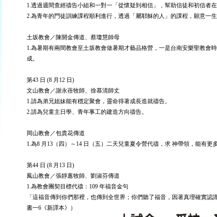
1.透過週間查經禱告小組和一對一「從懷疑到相信」，幫助信徒和初信者
2.為青年的門徒訓練課程順利進行，透過「屬耶穌的人」的課程，願意一
土坂教會／陳開金傳道、蔡瓊慧師母
1.為暑期有兩間教會至土坂教會做暑期才藝品格營，一是台南安樂聖教會時間是
成。
第43 日 (8 月12 日)
文山教會／謝永蓓牧師、徐慕清師丈
1.請為弟兄姐妹能有穩定聚會，靈命得著成長造就禱告。
2.請為兒童主日學、青年事工的建造方向禱告。
岡山教會／包貴花傳道
1.為8 月13（四）～14 日（五）二天兒童夏令營代禱，求 神帶領，能
第44 日 (8 月13 日)
鳳山教會／張靜蕙牧師、劉淑芬傳道
1.為教會團契目標代禱：109 年福音金句
「這福音傳到你們那裡，也傳到全世界；你們聽了福音，因著真理確實認識
書一6《新譯本》）