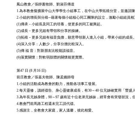
鳳山教會／張靜蕙牧師、劉淑芬傳道
1.為本教會擬擴展中山大學學生小組事工，在中山大學拓殖分堂，並邀請
2.小組的增長與分殖─藉著每個小組核心同工團隊的設立，激勵小組組員
(1)傳承－小組長及同工的培養，使更多的同工被興起。
(2)成長－更多兄姐有帶領和分享的操練。
(3)拓殖－更多兄姐有福音負擔，願意帶領新人進入小組，帶來小組的成長
(4)深入分享：人數少，分享分擔比較深入。
(5)傳 福 音：對新朋友比較能談福音。
(6)落實關懷：對軟弱肢體的關懷能更實際。
第47 日 (8 月16 日)
前庄教會／張嘉夫牧師、陳孟嬌師母
1.小組的活動成為教會的動力，推動各項事工發展。
2.每天靈修，讀經禱告、身心靈健康成長，有30～40 位兄姊確實用「豐
3.為年長兄姊身體，90～97 歲有近十位老弟兄姊妹，經常會有突發狀況
4.教會門前馬路工程還未完工請代禱。
5.感謝主，全教會大家庭，家人溫馨，彼此相愛。