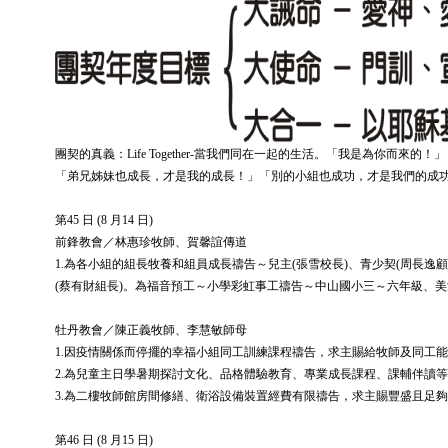
團契的真義：Life Together-當我們同在一起的生活。「我是為你而來的！」
「弟兄姊妹也成長，才是我的成長！」「別的小組也成功，才是我們的成
第45 日 (8 月14 日)
前鋒教會／林惠珍牧師、賀馨誼傳道
1.為各小組的組長牧養和組員成長禱告～兒主(張雪校長)、青少契(周長逸顧
(蔡有財組長)。為福音預工～小學彩虹事工禱告～中山國小三～六年級、
牡丹教會／陳正義牧師、李慧敏師母
1.因疫情關係而停擺的幸福小組同工訓練課程禱告，求主賜給牧師及同工
2.為兒童主日學暑期探討文化、品格體驗教育、專業成長課程、課輔伴讀
3.為二樓牧師館房間修繕、衛浴設備裝置經費有限禱告，求主賜豐盛且足
第46 日 (8 月15 日)