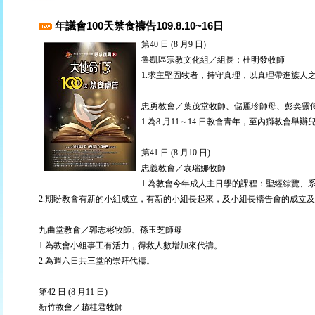
年議會100天禁食禱告109.8.10~16日
第40 日 (8 月9 日)
魯凱區宗教文化組／組長：杜明發牧師
1.求主堅固牧者，持守真理，以真理帶進族人
忠勇教會／葉茂堂牧師、儲麗珍師母、彭奕靈
1.為8 月11～14 日教會青年，至內獅教會舉
第41 日 (8 月10 日)
忠義教會／袁瑞娜牧師
1.為教會今年成人主日學的課程：聖經綜覽、
2.期盼教會有新的小組成立，有新的小組長起來，及小組長禱告會的成立
九曲堂教會／郭志彬牧師、孫玉芝師母
1.為教會小組事工有活力，得救人數增加來代禱。
2.為週六日共三堂的崇拜代禱。
第42 日 (8 月11 日)
新竹教會／趙桂君牧師