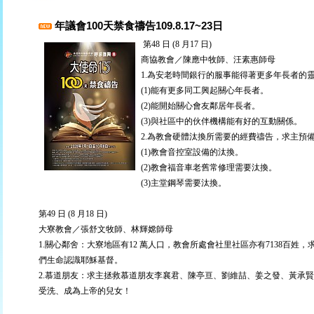
年議會100天禁食禱告109.8.17~23日
第48 日 (8 月17 日)
商協教會／陳應中牧師、汪素惠師母
1.為安老時間銀行的服事能得著更多年長者的
(1)能有更多同工興起關心年長者。
(2)能開始關心會友鄰居年長者。
(3)與社區中的伙伴機構能有好的互動關係。
2.為教會硬體汰換所需要的經費禱告，求主預
(1)教會音控室設備的汰換。
(2)教會福音車老舊常修理需要汰換。
(3)主堂鋼琴需要汰換。
第49 日 (8 月18 日)
大寮教會／張舒文牧師、林輝嫦師母
1.關心鄰舍：大寮地區有12 萬人口，教會所處會社里社區亦有7138
們生命認識耶穌基督。
2.慕道朋友：求主拯救慕道朋友李襄君、陳亭亘、劉維喆、姜之發、黃承
受洗、成為上帝的兒女！