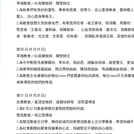
草埔教會／白喜樂牧師、陳聖師丈
1.為執事們有美好的靈性、事奉有恩膏、領導力，忠心委身教會、愛神愛
愛人、忠心委身事奉主。
2.為教會肢體欠安的會友們，有罹患癌症者〈崔王家珍、張清蘭、周雅玲
腎患者〈王素花、盧秋妹、張陳新枝〉、心血管疾病者〈葉水吉、張陳新
者〈劉春杏、尤文星、尤美香、松秋葉〉、長期臥床者謝玉珠、及慢性疾
第50 日 (8 月19 日)
草埔教會／白喜樂牧師、陳聖師丈
1.為今年剛受洗者勝國治、李欣欣、張詠恩、謝毓佳祝福，能更愛主、更
2.為懷孕的楊筱薇姐妹、簡沈秀婷姐妹、陳頌慈姐妹、馬淑蘭姐妹祝福，
3.為教會文化健康站的每位vuvu 們喜愛參與站內課程、每位vuvu天
來教導陪伴我們的學員。
第51 日 (8 月20 日)
忠勇教會／葉茂堂牧師、儲麗珍師母、澎奕靈傳道
1.為8 月22 日教會舉辦兒童聖經營順利代禱。
雙流教會／張立慧傳道
1.為雙流教會主日學，難得從城市回來雙流教會上主日學聚會，希望持續
2.為社青剛開始聚會與服事的心志，持續堅定不變的信心禱告。