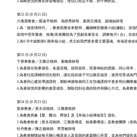
3.為剛受洗的會友薛金梅禱告，使信心堅定不移，持守神的道。
第52 日 (8 月21 日)
六塊厝教會／羅遠平牧師、張靜秀師母、葉弼元傳道、謝湘如師母
1.為「後疫情時代」，教會因應未來變局，繼續轉型擴展小組(據點)、加強
疫情中照常聚會、牧養(長青團契為了照顧長輩安全、調整每月1 次)，目
2.為9 月中啟動第6 期幸福小組，求主給我們更多愛主愛靈魂、有福音使
第53 日 (8 月22 日)
下屏東教會／王勝正牧師、索梅蓉師母
1.為著新任執事禱告，各盡其職。按部就班，照著神給的恩賜，同心尋求
2.為著社區課輔班招生順利，讓社區的孩子可以聽見福音，進而培育成為
3.為著同心建造導讀課程，期盼神讓每個同工在預備課程中更多明白團隊
4.為著疫情所影響的會眾禱告，期盼找到合適的陪伴和關心方式。為著教
第54 日 (8 月23 日)
龍泉教會／黃永花牧師、江雅惠牧師
1.為教會異象【愛、醫治、釋放】及【幸福小組傳福音】禱告。
2.為教會牧者（黃永花牧師、江雅惠傳道、柏泰榮傳道）及教會團隊（長
牡丹教會／陳正義牧師、李慧敏師母
1.為教會關懷組每天關心獨居老人及貧困的家庭關心所需，並為他們禱告