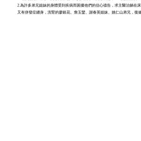
2.為許多弟兄姐妹的身體受到疾病而困擾他們的信心禱告，求主醫治躺在
又有併發症纏身，洗腎的廖銀花、詹玉鑾、謝春英姐妹、姚仁山弟兄，復