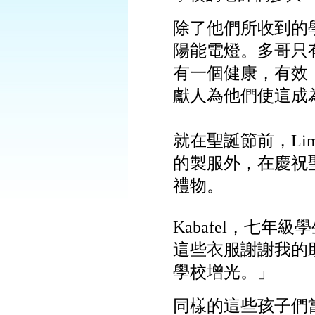
除了他們所收到的
陽能電燈。多哥只
有一個健康，有效
獻人為他們使這成
就在聖誕節前，
Li
的製服外，在慶祝
禮物。
Kabafel
，七年級學
這些衣服謝謝我的
學校增光。」
同樣的這些孩子們