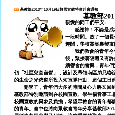
基教部2013年10月19日校園宣教特會赴會通知
基教部20
親愛的同工們平安:
感謝神！不論是成
一段時間。放了一個長
趣聞，學校團契裏契友
我們教會的青年今
後，緊接著隔週又有許
續營會的奮興，青年們
領「社區兒童宿營」，設計及帶領南區弟兄聯
的生命之光佈道所投入短宣隊行動。這個主日
開學了，青年們大多的時間及心力將又回
基教部特別邀請到在校園宣教、學生福音事工
校園宣教的異象及負擔，希望眾教會的青年都
的青年。會中也將向眾教會青年分享基教部201