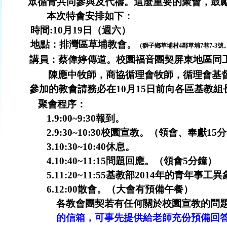
眾循青共同參與及代禱。這麼重要的聚會，鼓
本次特會安排如下：
時間:10
月19
日
（週六）
地點：排灣區草埔教會。
（獅子鄉草埔村
4鄰草埔7巷7-3號。
講員：蔡偉婷傳道。校園福音團契屏東地區同
陳應中牧師，商協循理會牧師，循理會基
參加的教會請務必在10月15日前向各區基教
聚會程序：
1.9:00~9:30
報到。
2.9:30~10:30
校園宣教。（領會、奉獻15
3.10:30~10:40
休息。
4.10:40~11:15
問題回應。（領會5分鐘）
5.11:20~11:55
基教部2014年的青年事工異
6.12:00
散會。（大會有預備午餐）
各教會團契若有任何關於校園宣教的問題
的信箱，可事先提供給老師充份預備回