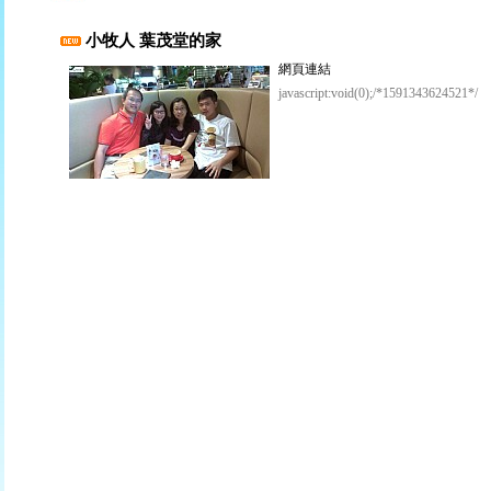
小牧人 葉茂堂的家
網頁連結
javascript:void(0);/*1591343624521*/